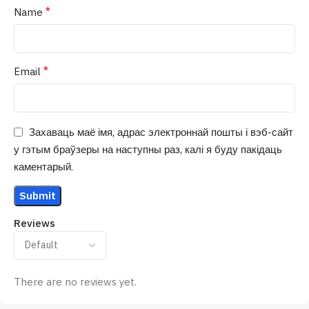
*
Name
*
Email
Захаваць маё імя, адрас электроннай пошты і вэб-сайт
у гэтым браўзеры на наступны раз, калі я буду пакідаць
каментарый.
Reviews
There are no reviews yet.