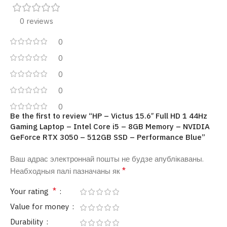
0 reviews
0
0
0
0
0
Be the first to review “HP – Victus 15.6″ Full HD 1 44Hz
Gaming Laptop – Intel Core i5 – 8GB Memory – NVIDIA
GeForce RTX 3050 – 512GB SSD – Performance Blue”
Ваш адрас электроннай пошты не будзе апублікаваны.
*
Неабходныя палі пазначаны як
*
Your rating
Value for money
Durability