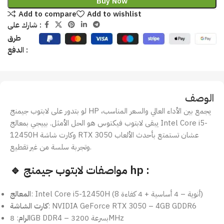
Buy Now
Add to compare
Add to wishlist
شارك على :
طرق
الدفع :
الوصف
لو بتدور على لابتوب جيمنج HP يجمع بين الأداء العالي والسعر المناسب،
يبقى لابتوب فيكتوس هو الحل الأمثل. بييجي بمعالج Intel Core i5-
12450H وكارت شاشة RTX 3050 عشان تستمتع بأحدث الألعاب
وتجربة سلسة من غير تقطيع.
🔹 مواصفات لابتوب جيمنج hp :
: Intel Core i5-12450H (8 أنوية – 4 أساسية + 4 كفاءة)
المعالج
: NVIDIA GeForce RTX 3050 – 4GB GDDR6
كارت الشاشة
: 8GB DDR4 – بسرعة 3200MHz
الرام