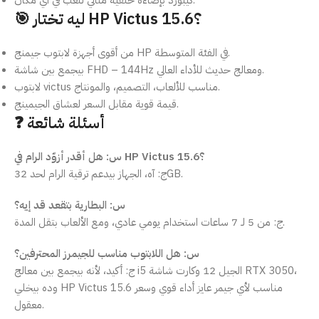
كيبورد بإضاءة خلفية مثالي للعب في أي مكان.
🎯 ليه تختار HP Victus 15.6؟
من أقوى أجهزة لابتوب جيمنج HP في الفئة المتوسطة.
بيجمع بين شاشة FHD – 144Hz ومعالج حديث للأداء العالي.
لابتوب victus مناسب للألعاب، التصميم، والمونتاج.
قيمة قوية مقابل السعر لعشاق الجيمينج.
❓ أسئلة شائعة
س: هل أقدر أزوّد الرام في HP Victus 15.6؟
ج: آه، الجهاز بيدعم ترقية الرام لحد 32GB.
س: البطارية بتقعد قد إيه؟
ج: من 5 لـ 7 ساعات استخدام يومي عادي، ومع الألعاب بتقل المدة.
س: هل اللابتوب مناسب للجيمرز المحترفين؟
ج: أكيد، لأنه بيجمع بين معالج i5 الجيل 12 وكارت شاشة RTX 3050،
وده بيخلي HP Victus 15.6 مناسب لأي جيمر عايز أداء قوي وسعر
معقول.