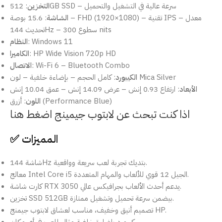
: 512GB SSD – سرعة عالية في التشغيل والتحميل
التخزين
الشاشة
: 15.6 بوصة – FHD (1920×1080) – تقنية IPS – معدل
تحديث 144Hz – سطوع 300 nits
: Windows 11
النظام
: HP Wide Vision 720p HD
الكاميرا
: Wi-Fi 6 – Bluetooth Combo
الاتصال
: كامل الحجم – بإضاءة خلفية – لون Mica Silver
الكيبورد
الأبعاد
: ارتفاع 0.93 إنش – عرض 14.09 إنش – عمق 10.04 إنش
: أزرق (Performance Blue)
اللون
اذا كنت تبحث عن لابتوب جيمينج اضغط هنا
✅ المميزات
شاشة 144Hz بتديك تجربة لعب سريعة وواقعية.
معالج Intel Core i5 الجيل 12 قوي للألعاب والمهام المتعددة.
كارت شاشة RTX 3050 يدعم أحدث الألعاب بجرافيكس عالي.
تخزين SSD 512GB بيضمن سرعة تحميل وتشغيل ممتازة.
تصميم أنيق وخفيف، مناسب لعشاق لابتوب جيمنج HP.