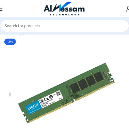
Desktop Memories
ميموري - Memories
Home
-3%