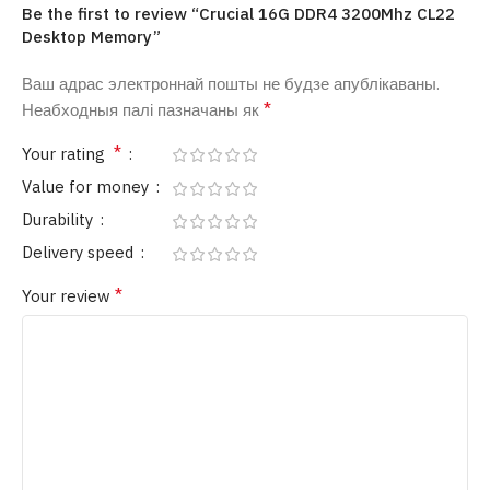
Be the first to review “Crucial 16G DDR4 3200Mhz CL22
Desktop Memory”
Ваш адрас электроннай пошты не будзе апублікаваны.
*
Неабходныя палі пазначаны як
*
Your rating
Value for money
Durability
Delivery speed
*
Your review