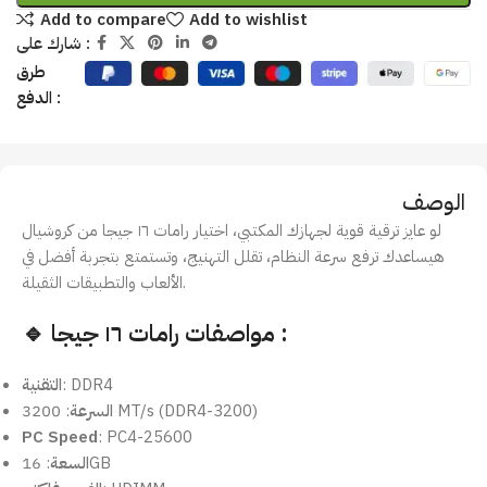
Add to compare
Add to wishlist
شارك على :
طرق
الدفع :
الوصف
لو عايز ترقية قوية لجهازك المكتبي، اختيار رامات ١٦ جيجا من كروشيال
هيساعدك ترفع سرعة النظام، تقلل التهنيج، وتستمتع بتجربة أفضل في
الألعاب والتطبيقات الثقيلة.
🔹 مواصفات رامات ١٦ جيجا :
: DDR4
التقنية
: 3200 MT/s (DDR4-3200)
السرعة
PC Speed
: PC4-25600
: 16GB
السعة