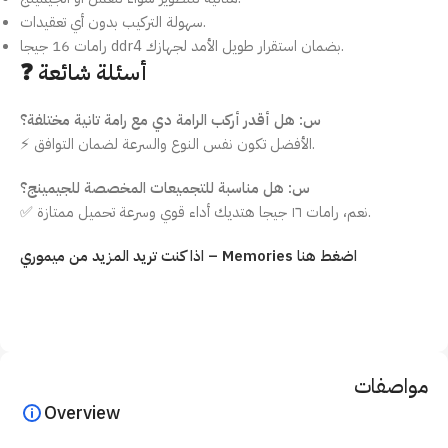
سهولة التركيب بدون أي تعقيدات.
رامات 16 جيجا ddr4 بضمان استقرار طويل الأمد لجهازك.
❓ أسئلة شائعة
س: هل أقدر أركب الرامة دي مع رامة تانية مختلفة؟
⚡ الأفضل تكون نفس النوع والسرعة لضمان التوافق.
س: هل مناسبة للتجميعات المخصصة للجيمينج؟
✅ نعم، رامات ١٦ جيجا هتديك أداء قوي وسرعة تحميل ممتازة.
اذا كنت تريد المزيد من ميموري – Memories اضغط هنا
مواصفات
Overview