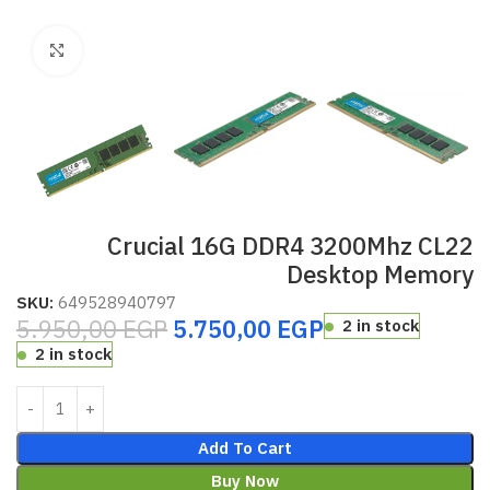
Click to enlarge
Crucial 16G DDR4 3200Mhz CL22
Desktop Memory
SKU:
649528940797
5.950,00
EGP
5.750,00
EGP
2 in stock
2 in stock
Add To Cart
Buy Now