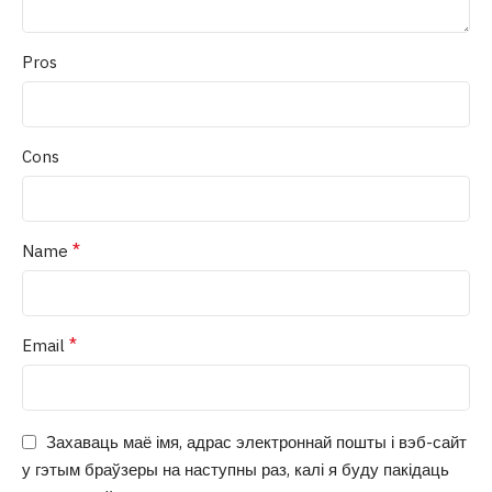
Pros
Cons
*
Name
*
Email
Захаваць маё імя, адрас электроннай пошты і вэб-сайт
у гэтым браўзеры на наступны раз, калі я буду пакідаць