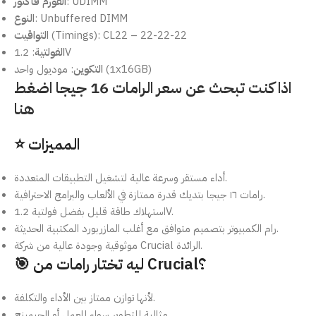
: UDIMM
الفورم فاكتور
: Unbuffered DIMM
النوع
(Timings): CL22 – 22-22-22
التواقيت
: 1.2V
الفولتية
: موديول واحد (1x16GB)
التكوين
اذا كنت تبحث عن سعر الرامات 16 جيجا اضغط
هنا
⭐ المميزات
أداء مستقر وسرعة عالية لتشغيل التطبيقات المتعددة.
رامات ١٦ جيجا بتديك قدرة ممتازة في الألعاب والبرامج الاحترافية.
استهلاك طاقة قليل بفضل فولتية 1.2V.
رام الكمبيوتر بتصميم متوافق مع أغلب المازربورد المكتبية الحديثة.
موثوقية وجودة عالية من شركة Crucial الرائدة.
🎯 ليه تختار رامات من Crucial؟
لأنها توازن ممتاز بين الأداء والتكلفة.
مثالية للتطوير سواء للعمل أو الجيمينج.