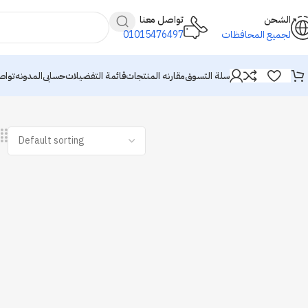
الشحن
تواصل معنا
لجميع المحافظات
01015476497
سلة التسوق
مقارنه المنتجات
قائمة التفضيلات
حسابى
المدونه
تواص