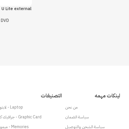
U Lite external
,
DVD
لينكات مهمه
التصنيفات
من نحن
لابتوب - Laptop
سياسة الضمان
جرافيك كارد - Graphic Card
سياسة الشحن والتوصيل
ميموري - Memories