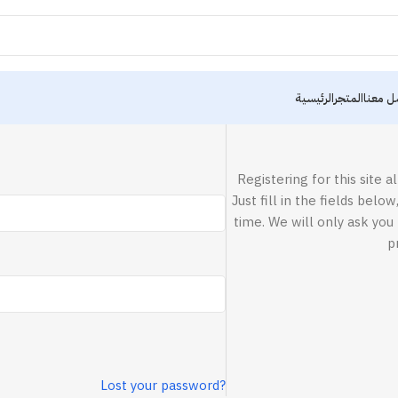
ل معنا
المتجر
الرئيسية
Registering for this site a
Just fill in the fields belo
time. We will only ask yo
p
Lost your password?