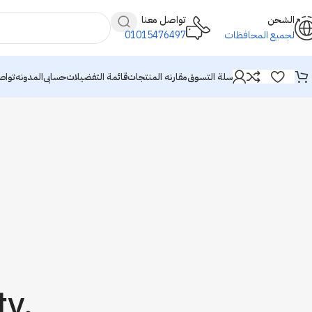
الشحن
تواصل معنا
لجميع المحافظات
01015476497
سلة التسوق
مقارنه المنتجات
قائمة التفضيلات
حسابى
المدونه
تواص
ty.