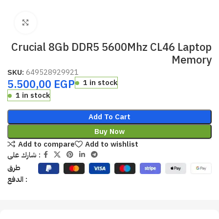
Click to enlarge
Crucial 8Gb DDR5 5600Mhz CL46 Laptop
Memory
SKU:
649528929921
5.500,00
EGP
1 in stock
1 in stock
Add To Cart
Buy Now
Add to compare
Add to wishlist
شارك على :
طرق
الدفع :