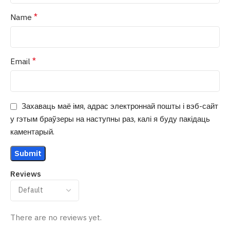
*
Name
*
Email
Захаваць маё імя, адрас электроннай пошты і вэб-сайт
у гэтым браўзеры на наступны раз, калі я буду пакідаць
каментарый.
Reviews
There are no reviews yet.