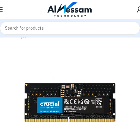
Home
ميموري - Memories
Laptop Memories