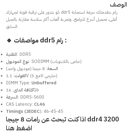
الوصف
لو بتدور على ترقية قوية لجهازك، ddr5 رام بتقدملك سرعة استجابة
أعلى، تحميل أسرع للبرامج، وتجربة ألعاب أكثر سلاسة مقارنة بالجيل
السابق.
🔹 مواصفات ddr5 رام :
التقنية
: DDR5
: SODIMM (خاص باللابتوبات)
نوع الموديول
السعة
: 8 جيجا (موديول واحد)
: 1.1V (مع 5V خارجي)
الفولت
DIMM Type:
Unbuffered
كثافة الداى
: 16Gb
السرعة
: DDR5-5600
CAS Latency:
CL46
Timings (JEDEC
): 46-45-45
اذا كنت تبحث عن رامات 8 جيجا ddr4 3200
اضغط هنا