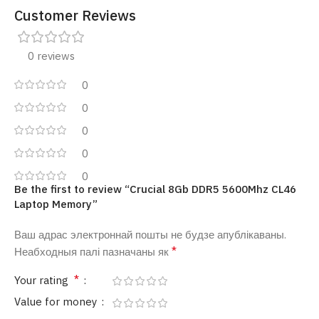
Customer Reviews
0 reviews
0
0
0
0
0
Be the first to review “Crucial 8Gb DDR5 5600Mhz CL46
Laptop Memory”
Ваш адрас электроннай пошты не будзе апублікаваны.
*
Неабходныя палі пазначаны як
*
Your rating
Value for money