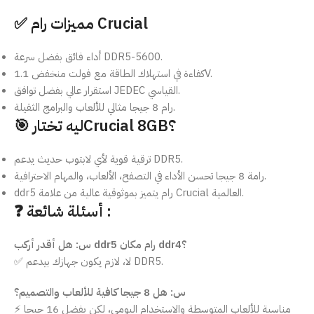
✅ مميزات رام Crucial
أداء فائق بفضل سرعة DDR5-5600.
كفاءة في استهلاك الطاقة مع فولت منخفض 1.1V.
استقرار عالي بفضل توافق JEDEC القياسي.
رام 8 جيجا مثالي للألعاب والبرامج الثقيلة.
🎯 ليه تختارCrucial 8GB؟
ترقية قوية لأي لابتوب حديث يدعم DDR5.
رامة 8 جيجا تحسن الأداء في التصفح، الألعاب، والمهام الاحترافية.
ddr5 رام يتميز بموثوقية عالية من علامة Crucial العالمية.
❓ أسئلة شائعة :
س: هل أقدر أركب ddr5 رام مكان ddr4؟
✅ لا، لازم يكون جهازك بيدعم DDR5.
س: هل 8 جيجا كافية للألعاب والتصميم؟
⚡ مناسبة للألعاب المتوسطة والاستخدام اليومي، لكن يفضل 16 جيجا