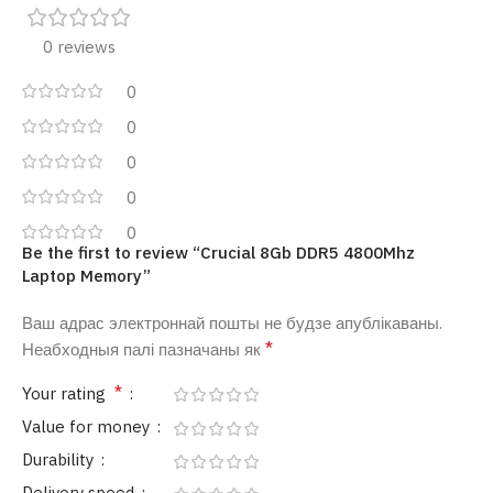
0 reviews
0
0
0
0
0
Be the first to review “Crucial 8Gb DDR5 4800Mhz
Laptop Memory”
Ваш адрас электроннай пошты не будзе апублікаваны.
*
Неабходныя палі пазначаны як
*
Your rating
Value for money
Durability