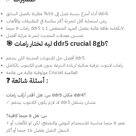
أداء أسرع بنسبة تصل إلى 50% مقارنة بالجيل السابق ddr4.
زمن استجابة أقل لتجربة أكثر سلاسة في التطبيقات والألعاب.
رامات 8 جيجا ddr5 بكفاءة طاقة عالية بفضل الجهد المنخفض 1.1V.
تحسين معدلات التحديث لتجربة مرئية أفضل.
🎯 ليه تختار رامات ddr5 crucial 8gb؟
أفضل حل للابتوبات الحديثة اللي بتدعم ddr5.
رامات لابتوب بترقية مثالية لزيادة السرعة بدون تغيير اللابتوب بالكامل.
موثوقية عالية من علامة Crucial العالمية.
❓ أسئلة شائعة :
س: هل أقدر أركب رامات ddr5 مكان ddr4؟
✅ لا، لازم يكون اللابتوب بيدعم ddr5 عشان يشتغل.
س: هل 8 جيجا كافية؟
⚡ نعم، 8 جيجا مناسبة للاستخدام اليومي والتصفح، لكن لو للألعاب أو
الشغل التقيل يفضل 16 جيجا أو أكتر.