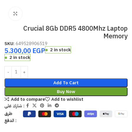
Click to enlarge
Crucial 8Gb DDR5 4800Mhz Laptop
Memory
SKU:
649528906519
5.300,00
EGP
2 in stock
2 in stock
Add To Cart
Buy Now
Add to compare
Add to wishlist
شارك على :
طرق
الدفع :