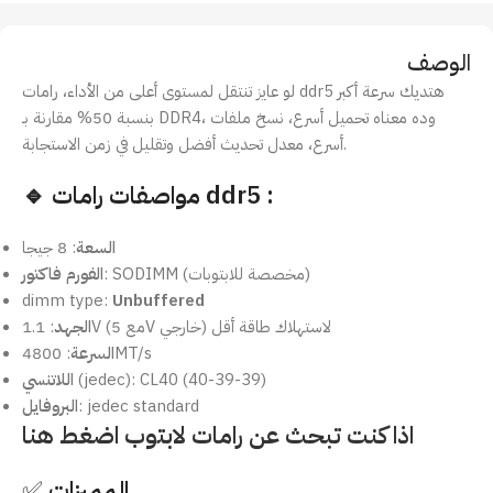
الوصف
لو عايز تنتقل لمستوى أعلى من الأداء، رامات ddr5 هتديك سرعة أكبر
بنسبة 50% مقارنة بـ DDR4، وده معناه تحميل أسرع، نسخ ملفات
أسرع، معدل تحديث أفضل وتقليل في زمن الاستجابة.
🔹 مواصفات رامات ddr5 :
السعة
: 8 جيجا
: SODIMM (مخصصة للابتوبات)
الفورم فاكتور
dimm type:
Unbuffered
: 1.1V (مع 5V خارجي) لاستهلاك طاقة أقل
الجهد
: 4800MT/s
السرعة
(jedec): CL40 (40-39-39)
اللاتنسي
: jedec standard
البروفايل
اذا كنت تبحث عن رامات لابتوب اضغط هنا
المميزات
✅