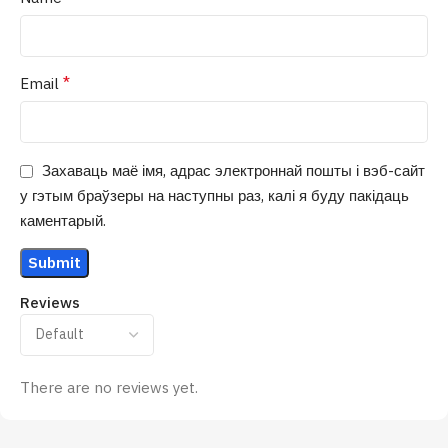
*
Email
Захаваць маё імя, адрас электроннай пошты і вэб-сайт
у гэтым браўзеры на наступны раз, калі я буду пакідаць
каментарый.
Reviews
There are no reviews yet.