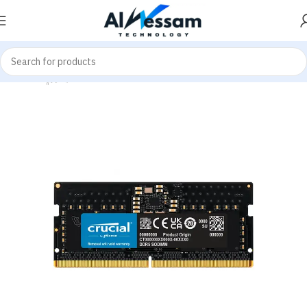
Laptop Memories
ميموري - Memories
Home