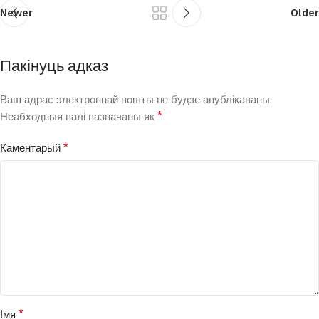
Newer
Older
Пакінуць адказ
Ваш адрас электроннай пошты не будзе апублікаваны.
*
Неабходныя палі пазначаны як
*
Каментарый
*
Імя