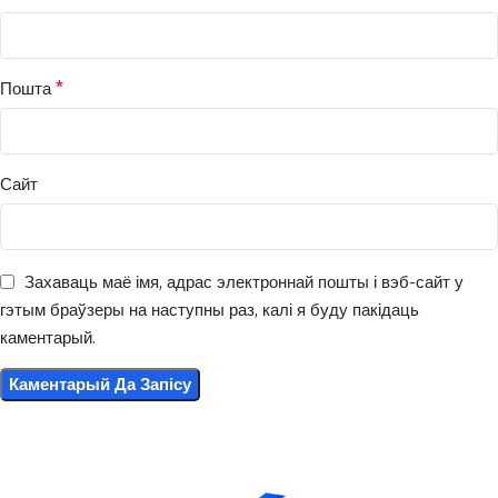
*
Пошта
Сайт
Захаваць маё імя, адрас электроннай пошты і вэб-сайт у
гэтым браўзеры на наступны раз, калі я буду пакідаць
каментарый.