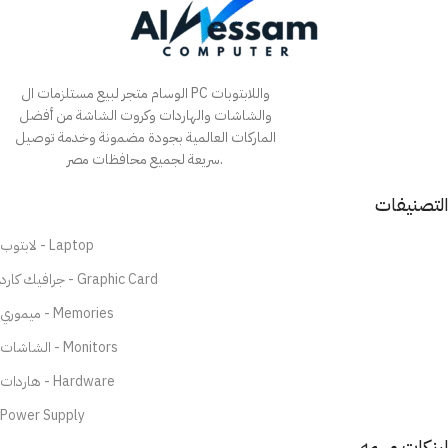
الوسام متجر لبيع مستلزمات ال PC واللابتوبات
والشاشات والهاردات وكروت الشاشة من أفضل
الماركات العالمية بجودة مضمونة وخدمة توصيل
سريعة لجميع محافظات مصر.
التصنيفات
لابتوب - Laptop
جرافيك كارد - Graphic Card
ميموري - Memories
الشاشات - Monitors
هاردات - Hardware
Power Supply
لينكات مهمه