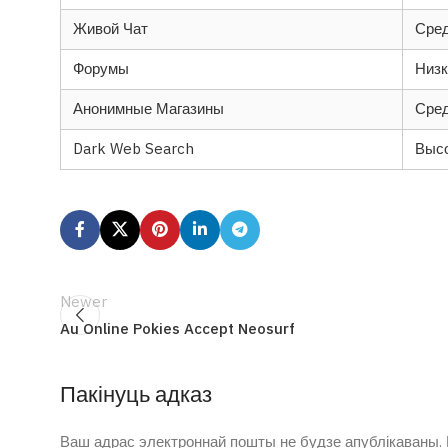
Живой Чат
Сре
Форумы
Низк
Анонимные Магазины
Сре
Dark Web Search
Выс
Newer
Au Online Pokies Accept Neosurf
Пакінуць адказ
Ваш адрас электроннай пошты не будзе апублікаваны.