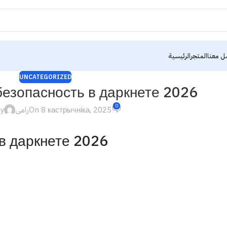
ل معنا
المتجر
الرئيسية
UNCATEGORIZED
безопасность в даркнете 2026
0
by
رامى
On 8 кастрычніка, 2025
 в даркнете 2026