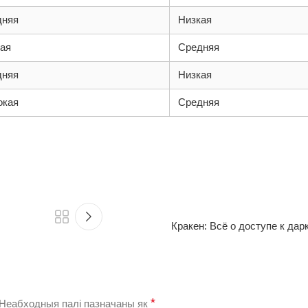
дняя
Низкая
ая
Средняя
дняя
Низкая
окая
Средняя
Кракен: Всё о доступе к дар
*
Неабходныя палі пазначаны як