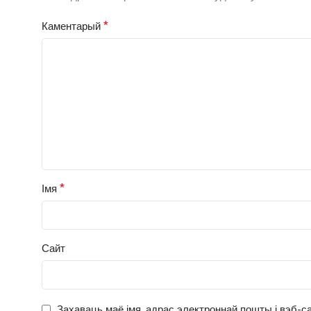
*
Каментарый
*
Імя
Сайт
Захаваць маё імя, адрас электроннай пошты і вэб-са