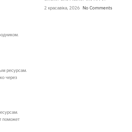
2 красавіка, 2026
No Comments
водником.
ым ресурсам.
ко через
ресурсам.
г поможет