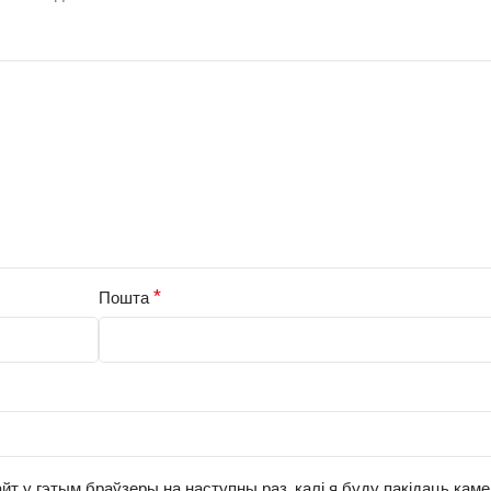
*
Пошта
йт у гэтым браўзеры на наступны раз, калі я буду пакідаць кам