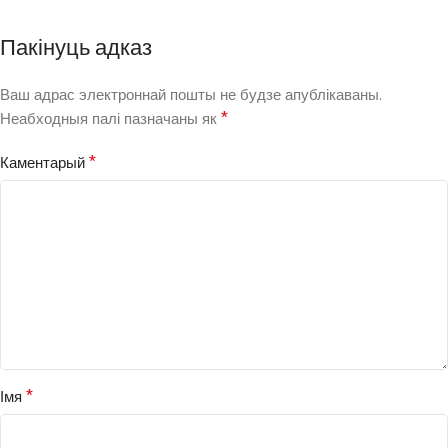
Пакінуць адказ
Ваш адрас электроннай пошты не будзе апублікаваны.
*
Неабходныя палі пазначаны як
*
Каментарый
*
Імя