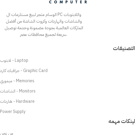
الوسام متجر لبيع مستلزمات ال PC واللابتوبات
والشاشات والهاردات وكروت الشاشة من أفضل
الماركات العالمية بجودة مضمونة وخدمة توصيل
سريعة لجميع محافظات مصر.
التصنيفات
لابتوب - Laptop
جرافيك كارد - Graphic Card
ميموري - Memories
الشاشات - Monitors
هاردات - Hardware
Power Supply
لينكات مهمه
من نحن