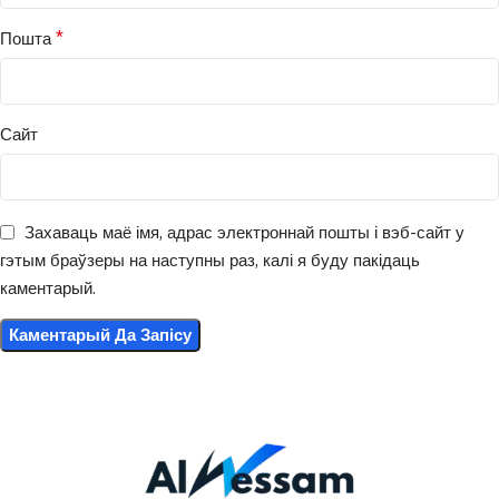
*
Пошта
Сайт
Захаваць маё імя, адрас электроннай пошты і вэб-сайт у
гэтым браўзеры на наступны раз, калі я буду пакідаць
каментарый.