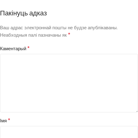
Пакінуць адказ
Ваш адрас электроннай пошты не будзе апублікаваны.
*
Неабходныя палі пазначаны як
*
Каментарый
*
Імя