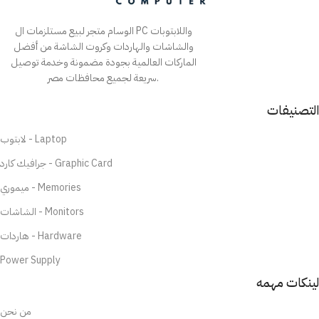
الوسام متجر لبيع مستلزمات ال PC واللابتوبات
والشاشات والهاردات وكروت الشاشة من أفضل
الماركات العالمية بجودة مضمونة وخدمة توصيل
سريعة لجميع محافظات مصر.
التصنيفات
لابتوب - Laptop
جرافيك كارد - Graphic Card
ميموري - Memories
الشاشات - Monitors
هاردات - Hardware
Power Supply
لينكات مهمه
من نحن