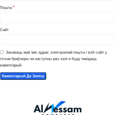
*
Пошта
Сайт
Захаваць маё імя, адрас электроннай пошты і вэб-сайт у
гэтым браўзеры на наступны раз, калі я буду пакідаць
каментарый.