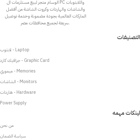
الوسام متجر لبيع مستلزمات ال PC واللابتوبات
والشاشات والهاردات وكروت الشاشة من أفضل
الماركات العالمية بجودة مضمونة وخدمة توصيل
سريعة لجميع محافظات مصر.
التصنيفات
لابتوب - Laptop
جرافيك كارد - Graphic Card
ميموري - Memories
الشاشات - Monitors
هاردات - Hardware
Power Supply
لينكات مهمه
من نحن
سياسة الضمان