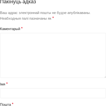
Пакінуць адказ
Ваш адрас электроннай пошты не будзе апублікаваны.
*
Неабходныя палі пазначаны як
*
Каментарый
*
Імя
*
Пошта