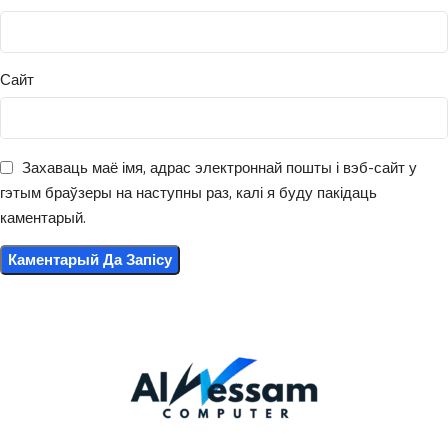
Сайт
Захаваць маё імя, адрас электроннай пошты і вэб-сайт у
гэтым браўзеры на наступны раз, калі я буду пакідаць
каментарый.