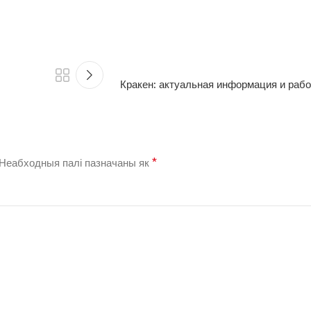
Кракен: актуальная информация и раб
*
Неабходныя палі пазначаны як