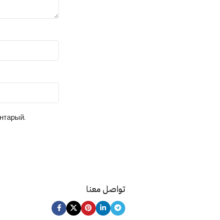
ентарый.
تواصل معنا