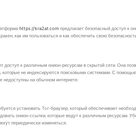
платформа
https://kra2at.com
предлагает безопасный доступ к о
Кракен, как им пользоваться и как обеспечить свою безопасность
ет доступ к различным онион-ресурсам в скрытой сети. Она поз
, которые не индексируются поисковыми системами. С помощью
е недоступны на обычном интернете.
ебуется установить Tor-браузер, который обеспечивает необхо
довать онион-ссылки, которые ведут к различным ресурсам. Убе
 могут периодически изменяться.