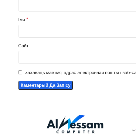
*
Імя
Сайт
Захаваць маё імя, адрас электроннай пошты і вэб-са