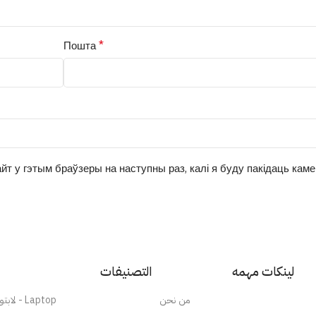
*
Пошта
йт у гэтым браўзеры на наступны раз, калі я буду пакідаць кам
لينكات مهمه
التصنيفات
من نحن
لابتوب - Laptop