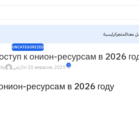
ل معنا
المتجر
الرئيسية
UNCATEGORIZED
оступ к онион-ресурсам в 2026 го
0
 by
رامى
On 10 верасня, 2025
 онион-ресурсам в 2026 году