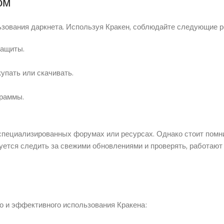
ом
ьзования даркнета. Используя Кракен, соблюдайте следующие 
защиты.
купать или скачивать.
граммы.
специализированных форумах или ресурсах. Однако стоит помни
уется следить за свежими обновлениями и проверять, работают
о и эффективного использования Кракена: