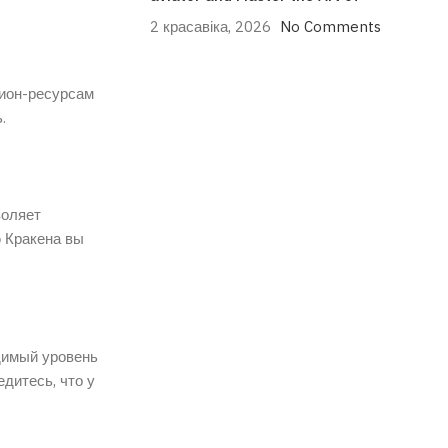
2 красавіка, 2026
No Comments
нион-ресурсам
.
воляет
 Кракена вы
димый уровень
дитесь, что у