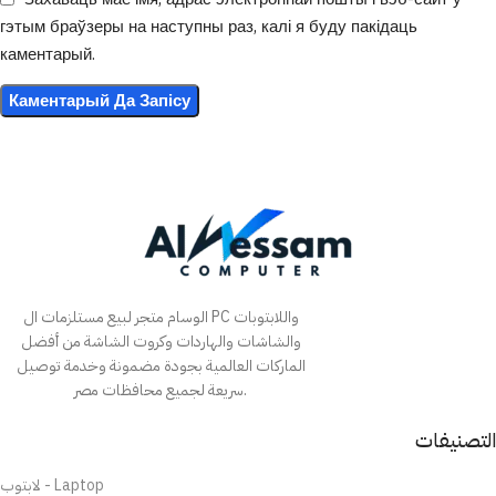
гэтым браўзеры на наступны раз, калі я буду пакідаць
каментарый.
الوسام متجر لبيع مستلزمات ال PC واللابتوبات
والشاشات والهاردات وكروت الشاشة من أفضل
الماركات العالمية بجودة مضمونة وخدمة توصيل
سريعة لجميع محافظات مصر.
التصنيفات
لابتوب - Laptop