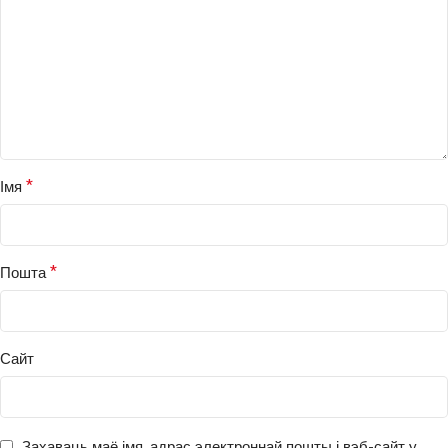
*
Імя
*
Пошта
Сайт
Захаваць маё імя, адрас электроннай пошты і вэб-сайт у