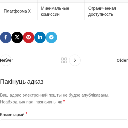
Минимальные
Ограниченная
Платформа X
комиссии
доступность
Newer
Older
Пакінуць адказ
Ваш адрас электроннай пошты не будзе апублікаваны.
*
Неабходныя палі пазначаны як
*
Каментарый