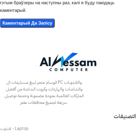
гэтым браўзеры на наступны раз, калі я буду пакідаць
каментарый.
الوسام متجر لبيع مستلزمات ال PC واللابتوبات
والشاشات والهاردات وكروت الشاشة من أفضل
الماركات العالمية بجودة مضمونة وخدمة توصيل
سريعة لجميع محافظات مصر.
التصنيفات
لابتوب - Laptop