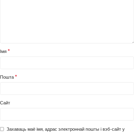
*
Імя
*
Пошта
Сайт
Захаваць маё імя, адрас электроннай пошты і вэб-сайт у