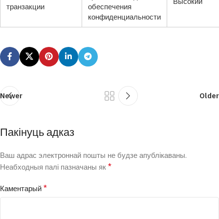
Высокий
транзакции
обеспечения
конфиденциальности
Newer
Older
Пакінуць адказ
Ваш адрас электроннай пошты не будзе апублікаваны.
*
Неабходныя палі пазначаны як
*
Каментарый