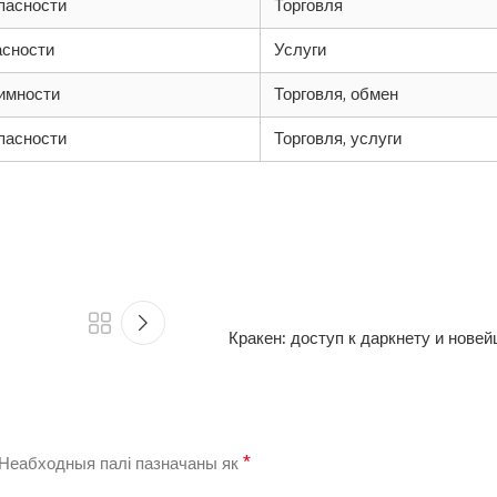
пасности
Торговля
асности
Услуги
имности
Торговля, обмен
пасности
Торговля, услуги
Кракен: доступ к даркнету и нове
*
Неабходныя палі пазначаны як