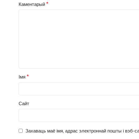
*
Каментарый
*
Імя
Сайт
Захаваць маё імя, адрас электроннай пошты і вэб-са