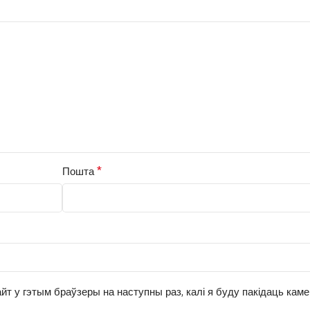
*
Пошта
йт у гэтым браўзеры на наступны раз, калі я буду пакідаць кам