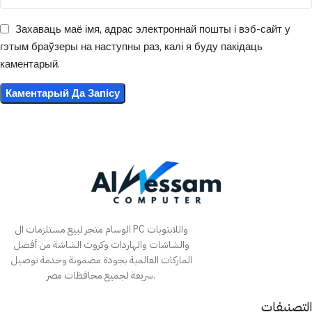
Захаваць маё імя, адрас электроннай пошты і вэб-сайт у
гэтым браўзеры на наступны раз, калі я буду пакідаць
каментарый.
الوسام متجر لبيع مستلزمات ال PC واللابتوبات
والشاشات والهاردات وكروت الشاشة من أفضل
الماركات العالمية بجودة مضمونة وخدمة توصيل
سريعة لجميع محافظات مصر.
التصنيفات