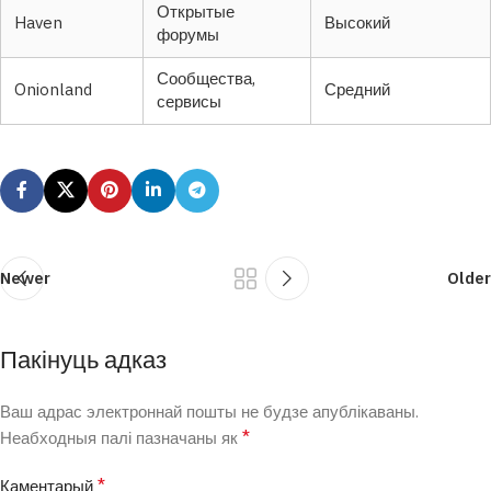
Открытые
Haven
Высокий
форумы
Сообщества,
Onionland
Средний
сервисы
Newer
Older
Пакінуць адказ
Ваш адрас электроннай пошты не будзе апублікаваны.
*
Неабходныя палі пазначаны як
*
Каментарый