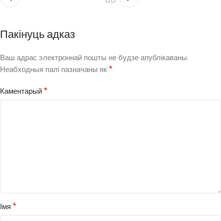
Пакінуць адказ
Ваш адрас электроннай пошты не будзе апублікаваны.
*
Неабходныя палі пазначаны як
*
Каментарый
*
Імя