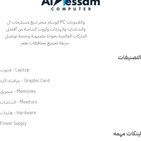
الوسام متجر لبيع مستلزمات ال PC واللابتوبات
والشاشات والهاردات وكروت الشاشة من أفضل
الماركات العالمية بجودة مضمونة وخدمة توصيل
سريعة لجميع محافظات مصر.
التصنيفات
لابتوب - Laptop
جرافيك كارد - Graphic Card
ميموري - Memories
الشاشات - Monitors
هاردات - Hardware
Power Supply
لينكات مهمه