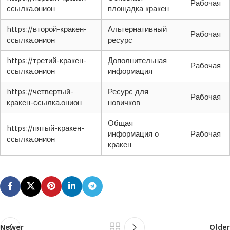
Рабочая
ссылка.онион
площадка кракен
https://второй-кракен-
Альтернативный
Рабочая
ссылка.онион
ресурс
https://третий-кракен-
Дополнительная
Рабочая
ссылка.онион
информация
https://четвертый-
Ресурс для
Рабочая
кракен-ссылка.онион
новичков
Общая
https://пятый-кракен-
информация о
Рабочая
ссылка.онион
кракен
Newer
Older