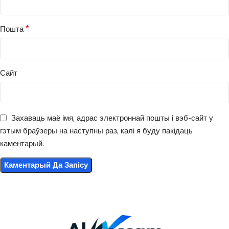
*
Пошта
Сайт
Захаваць маё імя, адрас электроннай пошты і вэб-сайт у
гэтым браўзеры на наступны раз, калі я буду пакідаць
каментарый.