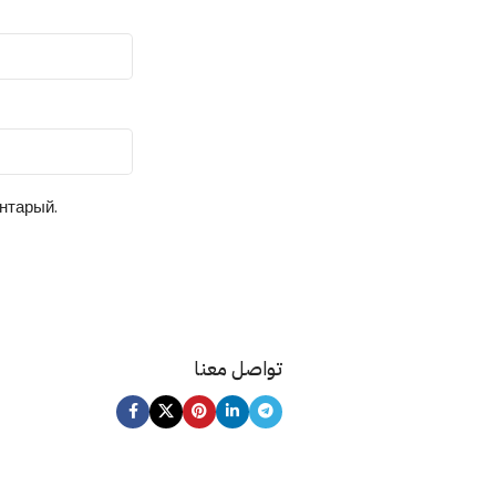
ентарый.
تواصل معنا