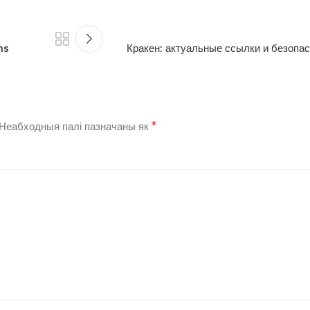
ns
Кракен: актуальные ссылки и безопа
*
Неабходныя палі пазначаны як