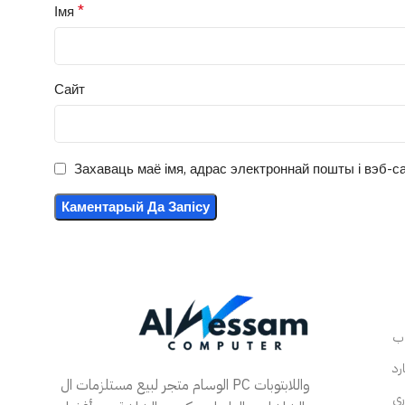
*
Імя
Сайт
Захаваць маё імя, адрас электроннай пошты і вэб-са
الوسام متجر لبيع مستلزمات ال PC واللابتوبات