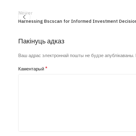
Newer
Harnessing Bscscan for Informed Investment Decisio
Пакінуць адказ
Ваш адрас электроннай пошты не будзе апублікаваны.
*
Каментарый