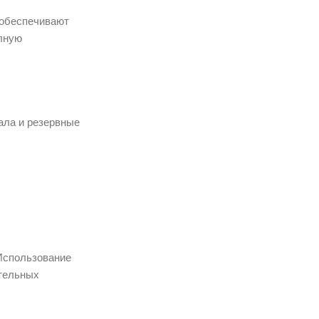
 обеспечивают
олную
ала и резервные
 Использование
ательных