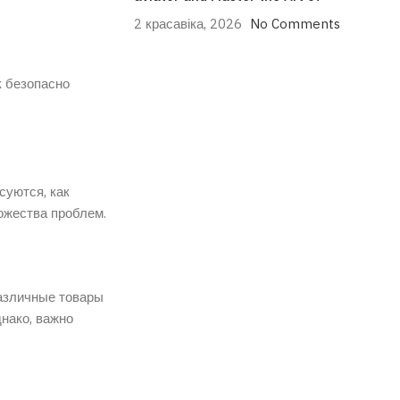
2 красавіка, 2026
No Comments
к безопасно
суются, как
ожества проблем.
различные товары
нако, важно