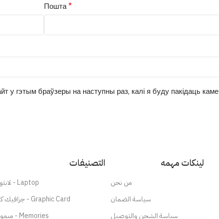
*
Пошта
йт у гэтым браўзеры на наступны раз, калі я буду пакідаць кам
لينكات مهمه
التصنيفات
من نحن
لابتوب - Laptop
سياسة الضمان
جرافيك كارد - Graphic Card
سياسة الشحن والتوصيل
ميموري - Memories