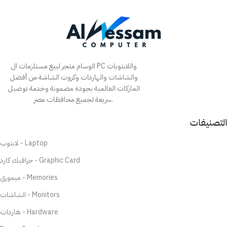
الوسام متجر لبيع مستلزمات ال PC واللابتوبات
والشاشات والهاردات وكروت الشاشة من أفضل
الماركات العالمية بجودة مضمونة وخدمة توصيل
سريعة لجميع محافظات مصر.
التصنيفات
لابتوب - Laptop
جرافيك كارد - Graphic Card
ميموري - Memories
الشاشات - Monitors
هاردات - Hardware