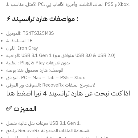
الأمثل. مناسب للـ PC، الماك، التابلت، وأجهزة الألعاب زي PS5 و Xbox.
⚡ مواصفات هارد ترانسيند :
الموديل: TS4TSJ25M3S
المساحة: 4TB
اللون: Iron Gray
الواجهة: USB 3.1 Gen 1 (متوافق مع USB 3.0 & USB 2.0)
التقنية: Plug & Play بدون تعريفات
الوصف: هارد محمول 2.5 بوصة
التوافق: PC – Mac – Tab – PS5 – Xbox
السوفت وير المرفق: RecoveRx لاسترجاع الملفات
اذا كنت تبحث عن هارد ترانسيند 4 تيرا اضغط هنا
✅ المميزات
سرعات نقل عالية بفضل USB 3.1 Gen 1.
برنامج RecoveRx لاستعادة الملفات المحذوفة.
هارد ترانسيند بتصميم مدمج وخفيف الوزن مناسب للحمل.