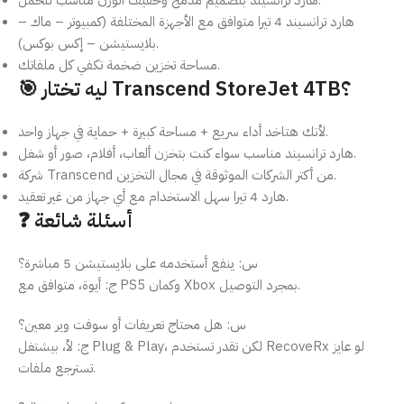
هارد ترانسيند 4 تيرا متوافق مع الأجهزة المختلفة (كمبيوتر – ماك –
بلايستيشن – إكس بوكس).
مساحة تخزين ضخمة تكفي كل ملفاتك.
🎯 ليه تختار Transcend StoreJet 4TB؟
لأنك هتاخد أداء سريع + مساحة كبيرة + حماية في جهاز واحد.
هارد ترانسيند مناسب سواء كنت بتخزن ألعاب، أفلام، صور أو شغل.
شركة Transcend من أكتر الشركات الموثوقة في مجال التخزين.
هارد 4 تيرا سهل الاستخدام مع أي جهاز من غير تعقيد.
❓ أسئلة شائعة
س: ينفع أستخدمه على بلايستيشن 5 مباشرة؟
ج: أيوة، متوافق مع PS5 وكمان Xbox بمجرد التوصيل.
س: هل محتاج تعريفات أو سوفت وير معين؟
ج: لأ، بيشتغل Plug & Play، لكن تقدر تستخدم RecoveRx لو عايز
تسترجع ملفات.