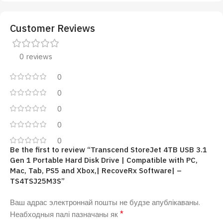
Customer Reviews
0 reviews
0
0
0
0
0
Be the first to review “Transcend StoreJet 4TB USB 3.1
Gen 1 Portable Hard Disk Drive | Compatible with PC,
Mac, Tab, PS5 and Xbox,| RecoveRx Software| –
TS4TSJ25M3S”
Ваш адрас электроннай пошты не будзе апублікаваны.
*
Неабходныя палі пазначаны як