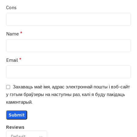
Cons
*
Name
*
Email
Захаваць маё імя, адрас электроннай пошты і вэб-сайт
у гэтым браўзеры на наступны раз, калі я буду пакідаць
каментарый.
Reviews