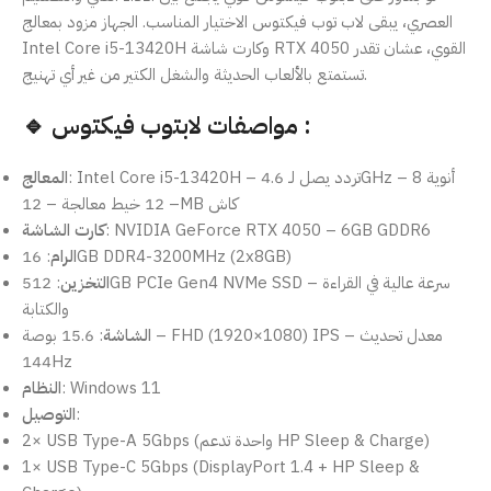
العصري، يبقى لاب توب فيكتوس الاختيار المناسب. الجهاز مزود بمعالج
Intel Core i5-13420H وكارت شاشة RTX 4050 القوي، عشان تقدر
تستمتع بالألعاب الحديثة والشغل الكتير من غير أي تهنيج.
🔹 مواصفات لابتوب فيكتوس :
: Intel Core i5-13420H – تردد يصل لـ 4.6GHz – 8 أنوية
المعالج
– 12 خيط معالجة – 12MB كاش
كارت الشاشة
: NVIDIA GeForce RTX 4050 – 6GB GDDR6
الرام
: 16GB DDR4-3200MHz (2x8GB)
التخزين
: 512GB PCIe Gen4 NVMe SSD – سرعة عالية في القراءة
والكتابة
الشاشة
: 15.6 بوصة – FHD (1920×1080) IPS – معدل تحديث
144Hz
النظام
: Windows 11
التوصيل
:
2× USB Type-A 5Gbps (واحدة تدعم HP Sleep & Charge)
1× USB Type-C 5Gbps (DisplayPort 1.4 + HP Sleep &