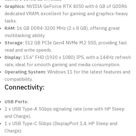
Graphics:
NVIDIA GeForce RTX 4050 with 6 GB of GDDR6
dedicated VRAM, excellent for gaming and graphics-heavy
tasks.
RAM:
16 GB DDR4-3200 MHz (2 x 8 GB), offering great
multitasking ability.
Storage:
512 GB PCIe Gen4 NVMe M.2 SSD, providing fast
read and write speeds.
Display:
15.6″ FHD (1920 x 1080) IPS, with a 144Hz refresh
rate, ideal for smooth gaming and media consumption.
Operating System:
Windows 11 for the latest features and
compatibility.
Connectivity:
USB Ports:
2 x USB Type-A 5Gbps signaling rate (one with HP Sleep
and Charge).
1 x USB Type-C 5Gbps (DisplayPort 1.4, HP Sleep and
Charge).