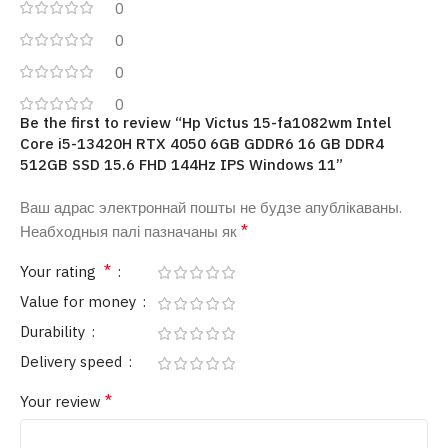
0
0
0
0
Be the first to review “Hp Victus 15-fa1082wm Intel
Core i5-13420H RTX 4050 6GB GDDR6 16 GB DDR4
512GB SSD 15.6 FHD 144Hz IPS Windows 11”
Ваш адрас электроннай пошты не будзе апублікаваны.
*
Неабходныя палі пазначаны як
*
Your rating
Value for money
Durability
Delivery speed
*
Your review