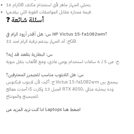
رام 16GB بتخلي الجهاز جاهز لأي استخدام مكثف.
قيمة ممتازة مقابل المواصفات القوية اللي بيقدمها.
❓ أسئلة شائعة
س: هل أقدر أزود الرام في HP Victus 15-fa1082wm؟
ج: آه، الجهاز بيدعم ترقية الرام لحد 32GB.
س: البطارية بتقعد قد إيه؟
ج: من 5 لـ 6 ساعات استخدام يومي عادي، ومع الألعاب بتقل شوية.
س: هل اللابتوب مناسب للجيمرز المحترفين؟
ج: أكيد، لأن لابتوب فيكتوس Victus 15-fa1082wm بيجمع بين
أحدث معالج i5 الجيل 13 وكارت RTX 4050، وده بيخليه مثالي
للجيمينج والمونتاج.
اذا كنت تريد المزيد من Laptops اضغط هنا