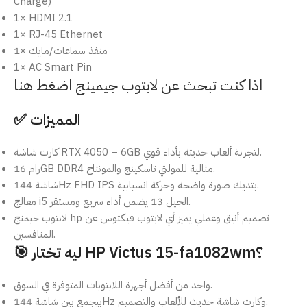
Charge)
1× HDMI 2.1
1× RJ-45 Ethernet
1× منفذ سماعات/مايك
1× AC Smart Pin
اذا كنت تبحث عن لابتوب جيمينج اضغط هنا
✅ المميزات
كارت شاشة RTX 4050 – 6GB لتجربة ألعاب حديثة بأداء قوي.
رام 16GB DDR4 مثالية للمولتي تاسكينج والمونتاج.
شاشة 144Hz FHD IPS بتديك صورة واضحة وحركة انسيابية.
معالج i5 الجيل 13 يضمن أداء سريع ومستقر.
لابتوب جيمنج hp تصميم أنيق وعملي يميز أي لابتوب فيكتوس عن
المنافسين
.
🎯 ليه تختار HP Victus 15-fa1082wm؟
واحد من أفضل أجهزة اللابتوبات المتوفرة في السوق.
بيجمع بين شاشة 144Hz وكارت شاشة حديث للألعاب والتصميم.