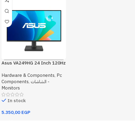
Asus VA249HG 24 Inch 120Hz
1Ms FHD Monitor
Hardware & Components
,
Pc
Components
,
الشاشات -
Monitors
In stock
5.350,00
EGP
Add To Cart