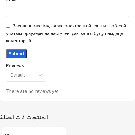
Захаваць маё імя, адрас электроннай пошты і вэб-сайт
у гэтым браўзеры на наступны раз, калі я буду пакідаць
каментарый.
Reviews
There are no reviews yet.
المنتجات ذات الصلة