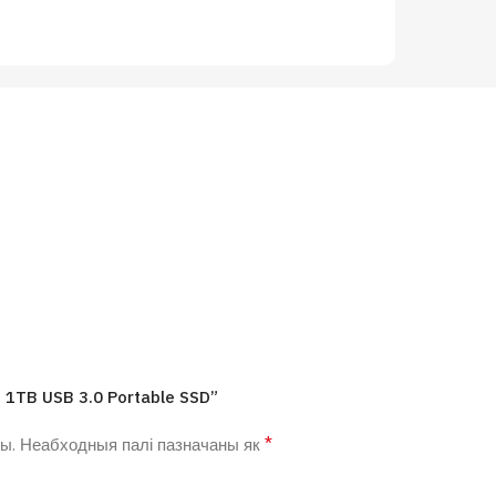
s 1TB USB 3.0 Portable SSD”
*
ы.
Неабходныя палі пазначаны як