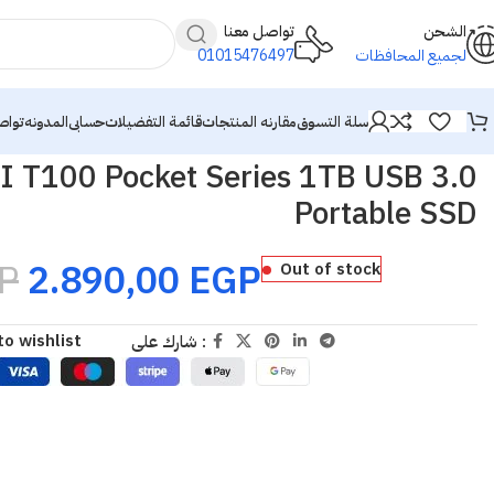
الشحن
تواصل معنا
لجميع المحافظات
01015476497
سلة التسوق
مقارنه المنتجات
قائمة التفضيلات
حسابى
المدونه
تواص
 T100 Pocket Series 1TB USB 3.0
Portable SSD
P
2.890,00
EGP
Out of stock
to wishlist
شارك على :