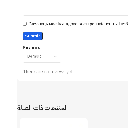
Захаваць маё імя, адрас электроннай пошты і вэб
Reviews
There are no reviews yet.
المنتجات ذات الصلة