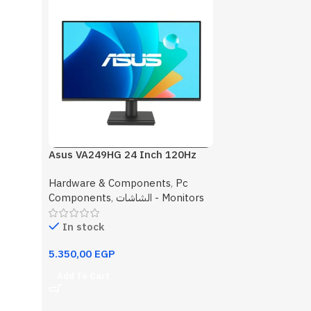
Asus VA249HG 24 Inch 120Hz
1Ms FHD Monitor
Hardware & Components
,
Pc
الشاشات - Monitors
,
Components
In stock
5.350,00
EGP
Add To Cart