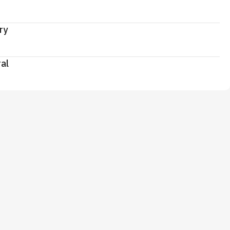
ry
al