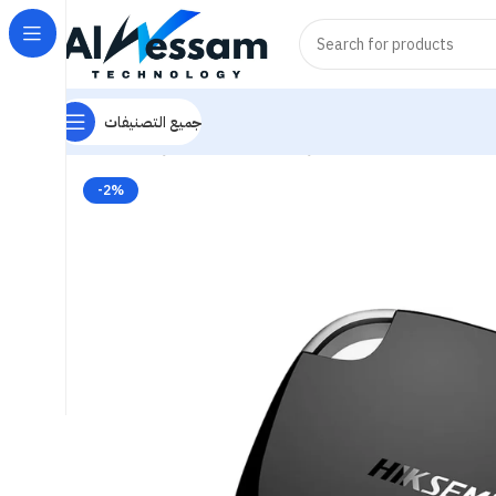
جميع التصنيفات
HIKSEMI T100 P
هاردات SSD
هاردات - Hardware
Home
-2%