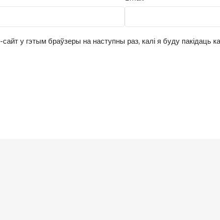
-сайт у гэтым браўзеры на наступны раз, калі я буду пакідаць к