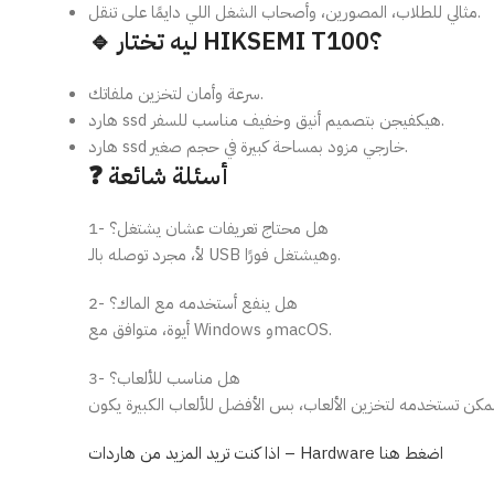
مثالي للطلاب، المصورين، وأصحاب الشغل اللي دايمًا على تنقل.
🔹 ليه تختار HIKSEMI T100؟
سرعة وأمان لتخزين ملفاتك.
هارد ssd هيكفيجن بتصميم أنيق وخفيف مناسب للسفر.
هارد ssd خارجي مزود بمساحة كبيرة في حجم صغير.
❓ أسئلة شائعة
1- هل محتاج تعريفات عشان يشتغل؟
لأ، مجرد توصله بالـ USB وهيشتغل فورًا.
2- هل ينفع أستخدمه مع الماك؟
أيوة، متوافق مع Windows وmacOS.
3- هل مناسب للألعاب؟
اذا كنت تريد المزيد من هاردات – Hardware اضغط هنا