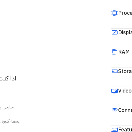
Proce
Displ
RAM
Stor
اذا كنت تبحث عن هاردسك داخلي 1 تيرا اضغط هنا
Video
هارد ssd خارجي بتصميم صغير الحجم وسهل الحمل في الجيب أو الشنطة.
Conne
هارد ديسك SSD بسعة كبيرة 1 تيرابايت لتخزين الملفات، الصور، والفيديوهات.
Featu