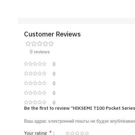
Customer Reviews
0 reviews
0
0
0
0
0
Be the first to review “HIKSEMI T100 Pocket Serie
Ваш адрас электроннай пошты не будзе апублікаван
*
Your rating