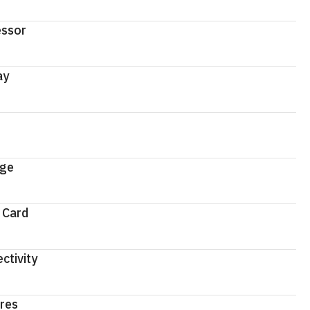
ssor
ay
age
 Card
ctivity
res