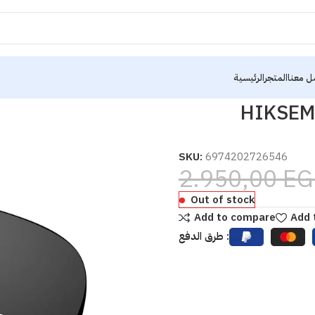
ل معنا
المتجر
الرئيسية
ocket Series 1TB USB 3.0 Portable SSD
HIKSEMI
SKU:
6974202726546
2.950,00
EG
Out of stock
Add to compare
Add 
طرق الدفع :