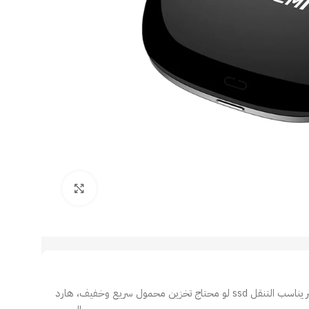
Click to enlarge
لو محتاج تخزين محمول سريع وخفيف، هارد ssd خارجي هيديك أداء عالي وسرعة نقل ممتازة مع تصميم صغير يناسب التنقل