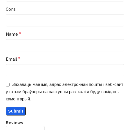
Cons
*
Name
*
Email
Захаваць маё імя, адрас электроннай пошты і вэб-сайт
у гэтым браўзеры на наступны раз, калі я буду пакідаць
каментарый.
Reviews