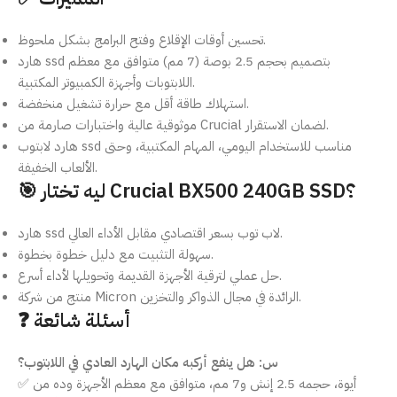
تحسين أوقات الإقلاع وفتح البرامج بشكل ملحوظ.
هارد ssd بتصميم بحجم 2.5 بوصة (7 مم) متوافق مع معظم
اللابتوبات وأجهزة الكمبيوتر المكتبية.
استهلاك طاقة أقل مع حرارة تشغيل منخفضة.
موثوقية عالية واختبارات صارمة من Crucial لضمان الاستقرار.
هارد لابتوب ssd مناسب للاستخدام اليومي، المهام المكتبية، وحتى
الألعاب الخفيفة.
🎯 ليه تختار Crucial BX500 240GB SSD؟
هارد ssd لاب توب بسعر اقتصادي مقابل الأداء العالي.
سهولة التثبيت مع دليل خطوة بخطوة.
حل عملي لترقية الأجهزة القديمة وتحويلها لأداء أسرع.
منتج من شركة Micron الرائدة في مجال الذواكر والتخزين.
❓ أسئلة شائعة
س: هل ينفع أركبه مكان الهارد العادي في اللابتوب؟
✅ أيوة، حجمه 2.5 إنش و7 مم، متوافق مع معظم الأجهزة وده من