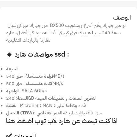
الوصف
طور جهازك مع كروشيال BX500 لو عايز جهازك يفتح أسرع ويستجيب
بشكل أفضل، هارد ssd بسعة 240 جيجا هيديك فرق كبير في الأداء
مقارنة بالهاردات التقليدية.
🔹 مواصفات هارد ssd :
:
السرعة
: حتى 540MB/s
قراءة متسلسلة
: حتى 500MB/s
كتابة متسلسلة
: SATA 6Gb/s
الواجهة
: 240GB لتخزين الملفات والتطبيقات المهمة
السعة
: Micron 3D NAND لأداء وكفاءة أعلى
التقنية
): حتى 80 تيرابايت لزيادة العمر الافتراضي
التحمل (TBW
اذا كنت تبحث عن هارد لاب توب اضغط هنا
✅ المميزات