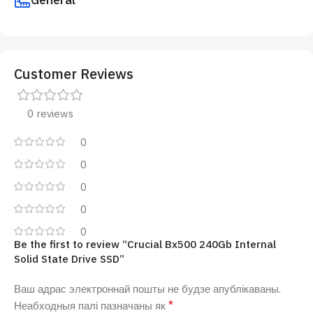
Customer Reviews
0 reviews
0
0
0
0
0
Be the first to review “Crucial Bx500 240Gb Internal
Solid State Drive SSD”
Ваш адрас электроннай пошты не будзе апублікаваны.
*
Неабходныя палі пазначаны як