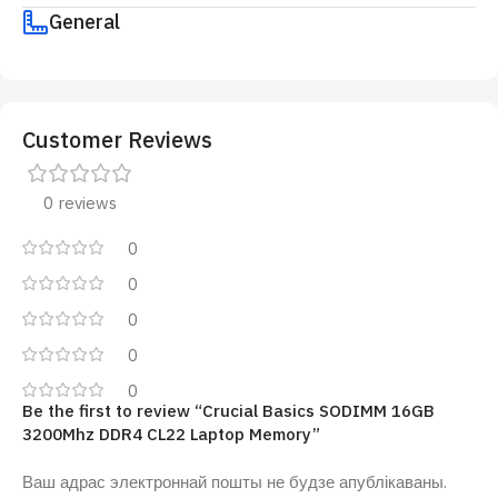
General
Customer Reviews
0 reviews
0
0
0
0
0
Be the first to review “Crucial Basics SODIMM 16GB
3200Mhz DDR4 CL22 Laptop Memory”
Ваш адрас электроннай пошты не будзе апублікаваны.