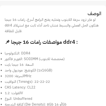
الوصف
لو عايز تزود سرعة اللابتوب وتخليه يفتح البرامج أسرع، رامات 16 جيجا
ddr4 هتكون الحل العملي والبسيط عشان تاخد أداء ثابت مع استهلاك
قليل للطاقة.
📌 مواصفات رامات 16 جيجا ddr4 :
التكنولوجيا: DDR4
الفورم فاكتور: SODIMM (مخصصة للابتوب)
السعة: 16 جيجا بايت
الكونفيج: موديول واحد (1x16GB)
السرعة: 3200MHz
التواقيت (Timings): 22-22-22
CAS Latency: CL22
الفولت: 1.2V
النوع: Unbuffered
كثافة الشريحة (Die Density): 8Gb أو 16Gb