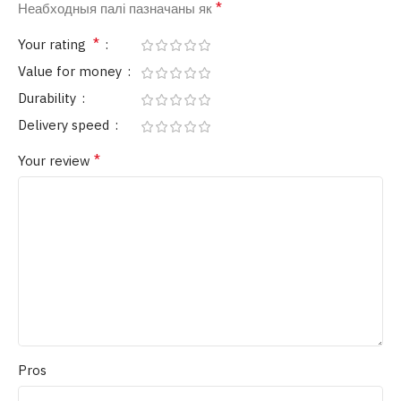
*
Неабходныя палі пазначаны як
*
Your rating
Value for money
Durability
Delivery speed
*
Your review
Pros