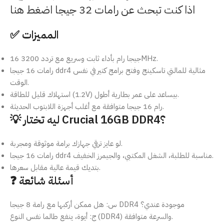
اذا كنت تبحث عن رامات 32 جيجا اضغط هنا
✅ المميزات
16 جيجا رام بأداء ثابت وسريع مع تردد 3200MHz.
رامات 16 جيجا ddr4 مثالية للمالتي تاسكينج وفتح برامج كتير في نفس
الوقت.
استهلاك قليل للطاقة (1.2V) بيساعد على عمر بطارية أطول.
رام 16 جيجا متوافقة مع أغلب أجهزة اللابتوب الحديثة.
💡 ليه تختار Crucial 16GB DDR4؟
لو عايز ترقي جهازك برامة موثوقة ومجربة.
رامات 16 جيجا ddr4 مناسبة للطلبة، الشغل المكتبي، والجيمرز الخفيف.
بتديك قيمة عالية مقابل سعرها.
❓ أسئلة شائعة
س: هل ممكن أركبها مع رامة 8 جيجا DDR4 موجودة عندي؟
ج: أيوة، ينفع طالما نفس النوع (DDR4) والسرعة متوافقة.