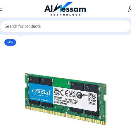
Laptop Memories
ميموري - Memories
Home
-2%