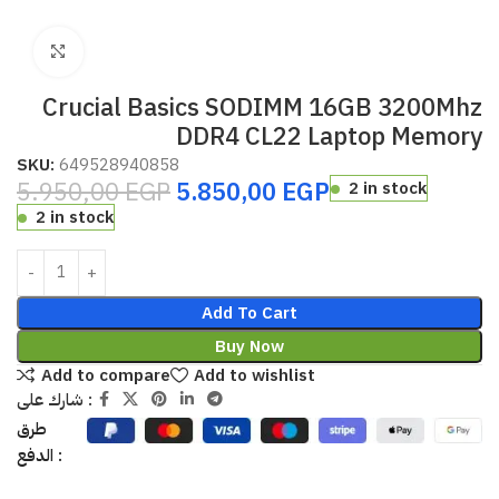
Click to enlarge
Crucial Basics SODIMM 16GB 3200Mhz
DDR4 CL22 Laptop Memory
SKU:
649528940858
5.950,00
EGP
5.850,00
EGP
2 in stock
2 in stock
Add To Cart
Buy Now
Add to compare
Add to wishlist
شارك على :
طرق
الدفع :