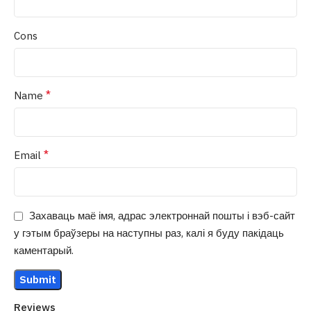
Cons
*
Name
*
Email
Захаваць маё імя, адрас электроннай пошты і вэб-сайт
у гэтым браўзеры на наступны раз, калі я буду пакідаць
каментарый.
Reviews