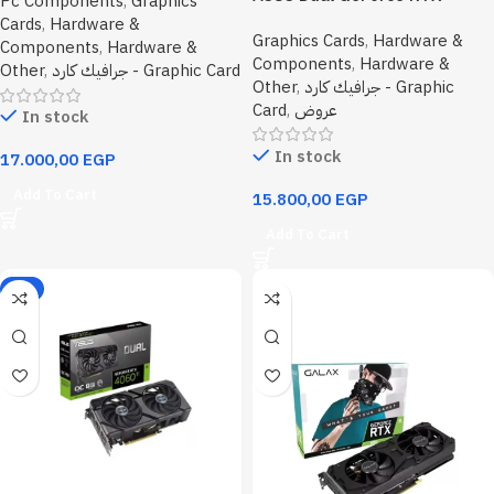
Pc Components
,
Graphics
3050 OC Edition 8GB GDDR6
Cards
,
Hardware &
Graphics Cards
,
Hardware &
Components
,
Hardware &
Components
,
Hardware &
Other
,
جرافيك كارد - Graphic Card
Other
,
جرافيك كارد - Graphic
Card
,
عروض
In stock
In stock
17.000,00
EGP
Add To Cart
15.800,00
EGP
Add To Cart
-2%