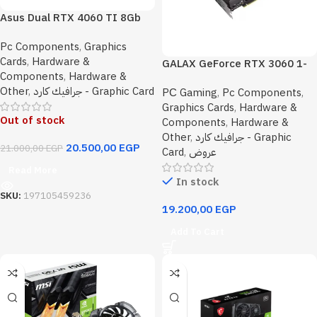
Asus Dual RTX 4060 TI 8Gb
EVO OC Edition GDDR6
Pc Components
,
Graphics
Graphic Car
Cards
,
Hardware &
GALAX GeForce RTX 3060 1-
Components
,
Hardware &
Click OC 12GB GDDR6 192-bit
Other
,
جرافيك كارد - Graphic Card
PС Gaming
,
Pc Components
,
DP 3 HDMI
Graphics Cards
,
Hardware &
Out of stock
Components
,
Hardware &
Other
,
جرافيك كارد - Graphic
20.500,00
EGP
21.000,00
EGP
Card
,
عروض
Read More
In stock
SKU:
197105459236
19.200,00
EGP
Add To Cart