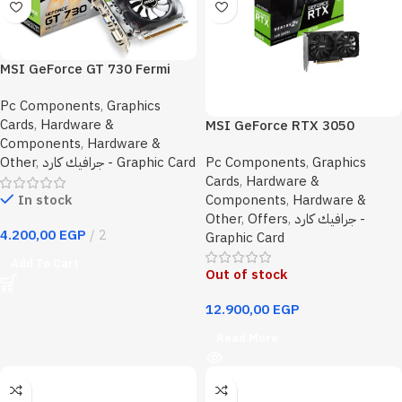
MSI GeForce GT 730 Fermi
4GB PCI-e Graphics Card
Pc Components
,
Graphics
Cards
,
Hardware &
MSI GeForce RTX 3050
Components
,
Hardware &
VENTUS 2X E 6G OC Graphics
Pc Components
,
Graphics
Other
,
جرافيك كارد - Graphic Card
Card
Cards
,
Hardware &
Components
,
Hardware &
In stock
Other
,
Offers
,
جرافيك كارد -
4.200,00
EGP
2
Graphic Card
Add To Cart
Out of stock
12.900,00
EGP
Read More