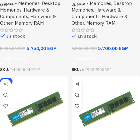
ميموري - Memories
,
Desktop
ميموري - Memories
,
Desktop
Memories
,
Hardware &
Memories
,
Hardware &
Components
,
Hardware &
Components
,
Hardware &
Other
,
Memory RAM
Other
,
Memory RAM
In stock
In stock
5.750,00
EGP
5.700,00
EGP
5.950,00
EGP
5.850,00
EGP
Add To Cart
Add To Cart
SKU:
649528940797
SKU:
649528903624
-3%