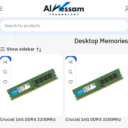
Home
ميموري - Memories
Desktop Memories
Desktop Memories
Show sidebar
-3%
-3%
Crucial 16G DDR4 3200Mhz
Crucial 16G DDR4 3200Mhz
CL22 Desktop Memory
Desktop Memory