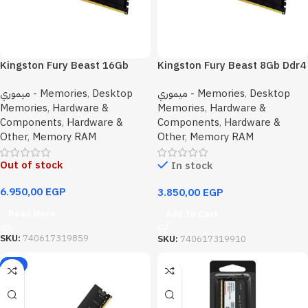
Kingston Fury Beast 16Gb
Kingston Fury Beast 8Gb Ddr4
DDR4 3200Mhz Desktop
3200Mhz Desktop
ميموري - Memories
,
Desktop
ميموري - Memories
,
Desktop
Memory
Memories
,
Hardware &
Memories
,
Hardware &
Components
,
Hardware &
Components
,
Hardware &
Other
,
Memory RAM
Other
,
Memory RAM
Out of stock
In stock
6.950,00
EGP
3.850,00
EGP
Read More
Add To Cart
SKU:
740617319859
SKU:
740617319910
-2%