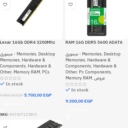
Lexar 16Gb DDR4 3200Mhz
RAM 16G DDR5 5600 ADATA
Desktop Memory
FOR PC
ميموري - Memories
,
Desktop
ميموري - Memories
,
Desktop
Memories
,
Hardware &
Memories
,
Hardware &
Components
,
Hardware &
Components
,
Hardware &
Other
,
Memory RAM
,
PCs
Other
,
Pc Components
,
Memory RAM
,
عروض
In stock
In stock
5.700,00
EGP
5.800,00
EGP
9.300,00
EGP
Add To Cart
Add To Cart
SKU:
843367123803