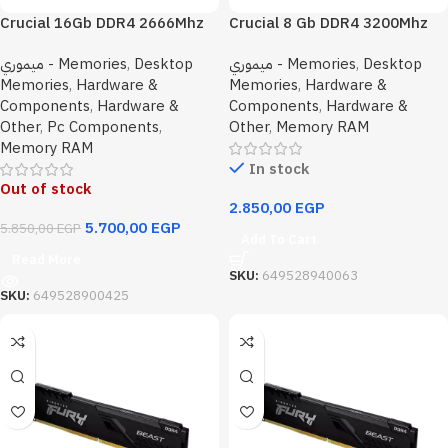
Crucial 16Gb DDR4 2666Mhz
Crucial 8 Gb DDR4 3200Mhz
Desktop Memory
CL22 Desktop Memory
ميموري - Memories
,
Desktop
ميموري - Memories
,
Desktop
Memories
,
Hardware &
Memories
,
Hardware &
Components
,
Hardware &
Components
,
Hardware &
Other
,
Pc Components
,
Other
,
Memory RAM
Memory RAM
In stock
Out of stock
2.850,00
EGP
5.700,00
EGP
5.850,00
EGP
Add To Cart
Read More
SKU:
649528940063
SKU:
649528900425