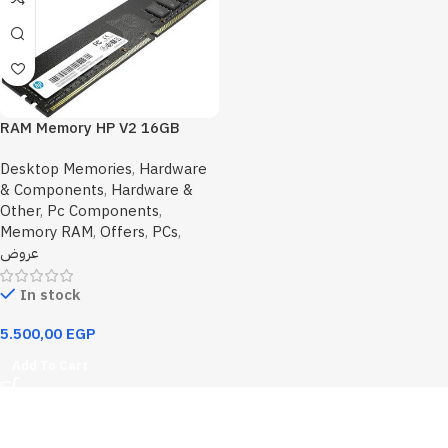
RAM Memory HP V2 16GB
DDR4 3200MHz CL22 FOR PC
Desktop Memories
,
Hardware
& Components
,
Hardware &
Other
,
Pc Components
,
Memory RAM
,
Offers
,
PCs
,
عروض
In stock
5.500,00
EGP
Add To Cart